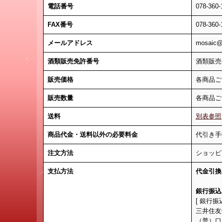
電話番号
078-360-
FAX番号
078-360-
メールアドレス
mosaic@
酒類販売免許番号
酒類販売
販売価格
各商品ご
販売数量
各商品ご
送料
別表参照
商品代金・送料以外の必要料金
代引き手
注文方法
ショッピ
支払方法
代金引換
銀行振込
[ 銀行振
三井住友
（普）口座