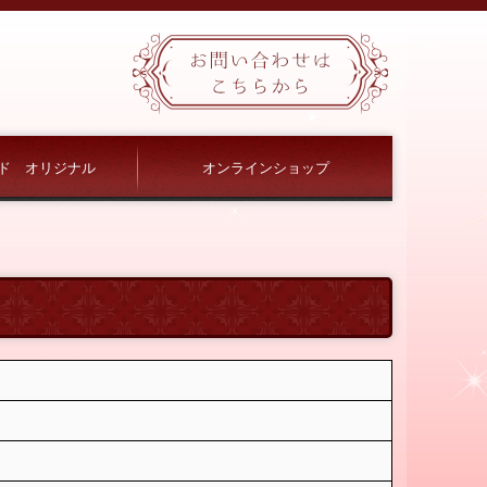
ド オリジナル
オンラインショップ
キング
ル ドレッシング＆ソース
老舗のスイーツ
話題のスイーツ
和菓子
神戸牛
神戸ワイン
調味料・飲料水
南京町の中華ほか
ごはんのおとも
雑貨・コスメ他