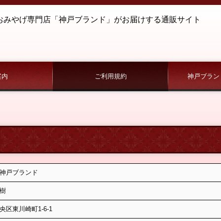
おみやげ専門店「神戸ブランド」がお届けする
通販サイト
案内
ご利用規約
神戸ブラン
特定商取引法に基づく表記
個人情報保護について
人気ラン
オリジナ
神戸ブランド
樹
区東川崎町1-6-1