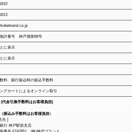
1810
1813
kobebrand.co.jp
免許番号 神戸酒第88号
とに表示
とに表示
数料、銀行振込時の振込手数料
ングカートによるオンライン取引
 (代金引換手数料はお客様負担)
（振込み手数料はお客様負担
）
込先 ]
銀行 神戸駅前支店
番号 6742851
(株)神戸ブランド