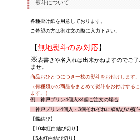
熨斗について
各種掛け紙を用意しております。
ご希望の方は御注文の際に入力下さい。
【
無地熨斗のみ対応
】
※
表書きや名入れは出来かねますのでご了
ませ。
商品おひとつにつき一枚の熨斗をお付けします
（何種類かの商品をまとめて熨斗をお付けする
ます。）
例：神戸プリン4個入×4個ご注文の場合
神戸プリン4個入・3個それぞれに蝶結びの熨
【蝶結び】
【10本紅白結び切り】
【5本紅白結び切り】