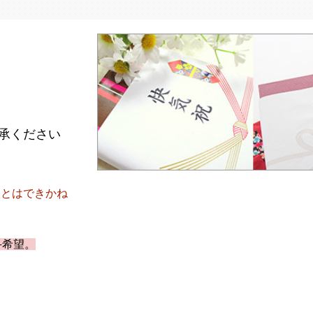
承ください
。
ことはできかね
斗希望。